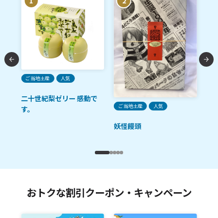
1
2
人
粒
ご当地土産
人気
彩
二十世紀梨ゼリー 感動で
ご当地土産
人気
す。
妖怪饅頭
おトクな割引クーポン・キャンペーン