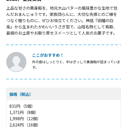
上品な甘さの黄身餡を、地元大山バターの風味豊かな生地で包
んだおまんじゅうです。家族団らんに、大切な先様とのご縁を
つなぐ贈りものに、ぜひお役立てください。神話『因幡の白
兎』から生まれたかわいいうさぎ型で、山陰名物として鳥取、
島根のお土産やお取り寄せスイーツとして人気のお菓子です。
ここがおすすめ！
外の皮はしっとりと、中はぎっしり黄身餡が詰まっていま
す。
価格（税込）
831円 （5個）
1,371円 （8個）
1,998円 （12個）
2,624円 （16個）