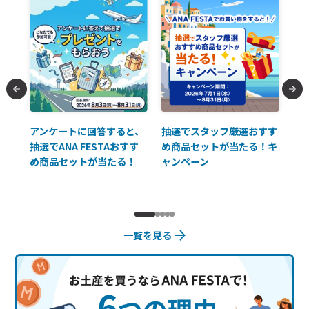
払に
アンケートに回答すると、
抽選でスタッフ厳選おすす
ソ
抽選でANA FESTAおすす
め商品セットが当たる！キ
員様
め商品セットが当たる！
ャンペーン
使
一覧を見る