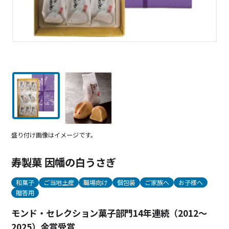
盛り付け画像はイメージです。
寿製菓 因幡の白うさぎ
和菓子
ご当地土産
職場向け
個包装
ご家族へ
お子様へ
贈答用
モンド・セレクション菓子部門14年連続（2012～
2025）金賞受賞