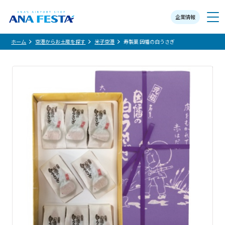
企業情報
メニュー
ホーム
空港からお土産を探す
米子空港
寿製菓 因幡の白うさぎ