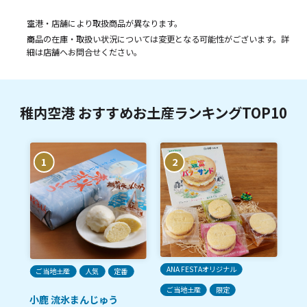
空港・店舗により取扱商品が異なります。
商品の在庫・取扱い状況については変更となる可能性がございます。詳
細は店舗へお問合せください。
稚内空港 おすすめお土産ランキングTOP10
1
2
ANA FESTAオリジナル
ご当地土産
人気
定番
人
ご当地土産
限定
小鹿 流氷まんじゅう
稚
サ