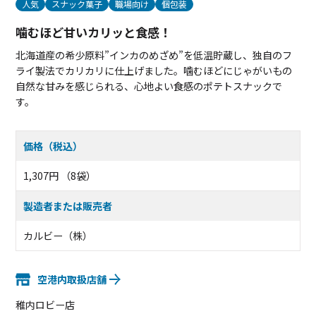
人気
スナック菓子
職場向け
個包装
噛むほど甘いカリッと食感！
北海道産の希少原料”インカのめざめ”を低温貯蔵し、独自のフ
ライ製法でカリカリに仕上げました。噛むほどにじゃがいもの
自然な甘みを感じられる、心地よい食感のポテトスナックで
す。
価格（税込）
1,307円 （8袋）
製造者または販売者
カルビー（株）
空港内取扱店舗
稚内ロビー店