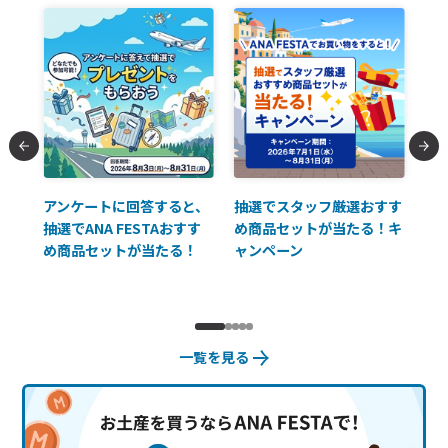
払に
アンケートに回答すると、
抽選でスタッフ厳選おすす
ソ
抽選でANA FESTAおすす
め商品セットが当たる！キ
員様
め商品セットが当たる！
ャンペーン
使
一覧を見る