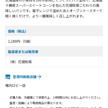
北海道産の小麦粉を100％使用してつくったパン生地で、北海道
十勝産スーパースイートコーンを包んだ花畑牧場こだわりの美
味しいパンです。電子レンジで温めたあとオーブントースターで
軽く焼くだけで、より一層美味しく召し上がれます。
価格（税込）
1,180円 （5個）
製造者または販売者
（株）花畑牧場
空港内取扱店舗
稚内ロビー店
ご購入後、冷蔵庫にて保管の上、24時間以内にお召し上がりください。
空港・店舗により取扱商品が異なります。