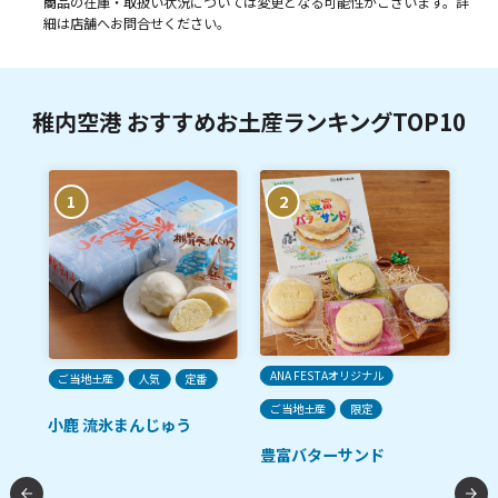
商品の在庫・取扱い状況については変更となる可能性がございます。詳
細は店舗へお問合せください。
稚内空港 おすすめお土産ランキングTOP10
1
2
ANA FESTAオリジナル
ご当地土産
人気
定番
人
ご当地土産
限定
小鹿 流氷まんじゅう
稚
サ
宗
豊富バターサンド