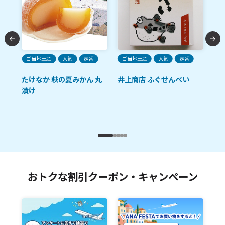
ご当地土産
人気
定番
ご当地土産
人気
定番
ご
たけなか 萩の夏みかん 丸
井上商店 ふぐせんべい
あ
漬け
卵
おトクな割引クーポン・キャンペーン