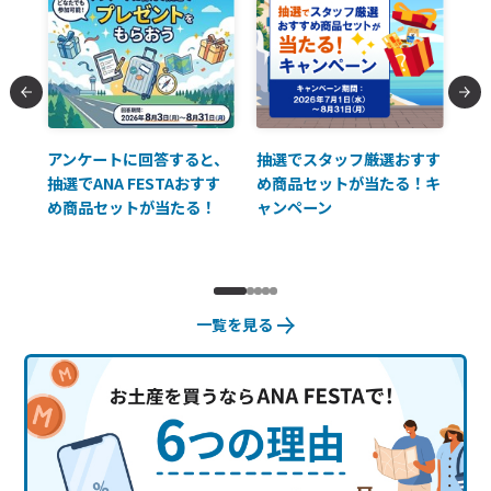
払に
アンケートに回答すると、
抽選でスタッフ厳選おすす
ソ
抽選でANA FESTAおすす
め商品セットが当たる！キ
員様
め商品セットが当たる！
ャンペーン
使
一覧を見る