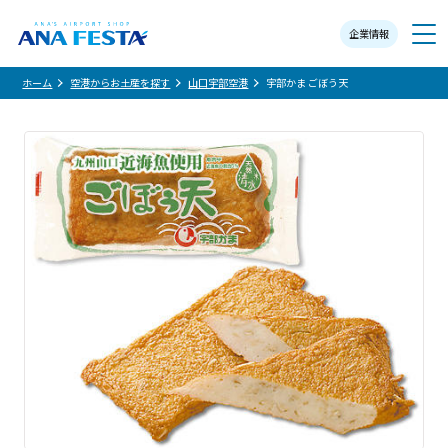
企業情報
メニュー
ホーム
空港からお土産を探す
山口宇部空港
宇部かま ごぼう天