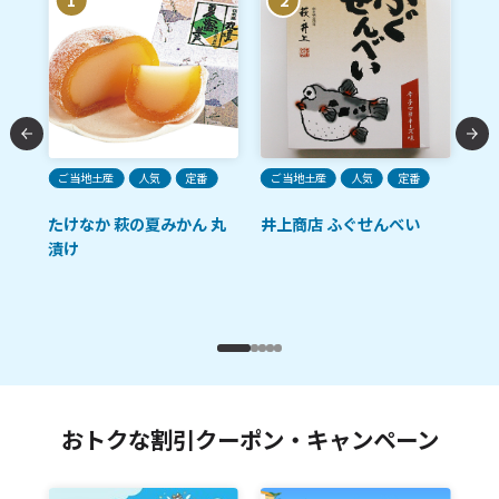
1
2
ご当地土産
人気
定番
ご当地土産
人気
定番
ご
たけなか 萩の夏みかん 丸
井上商店 ふぐせんべい
あ
漬け
卵
おトクな割引クーポン・キャンペーン