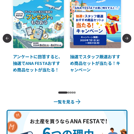
払に
アンケートに回答すると、
抽選でスタッフ厳選おすす
ソ
抽選でANA FESTAおすす
め商品セットが当たる！キ
員様
め商品セットが当たる！
ャンペーン
使
一覧を見る