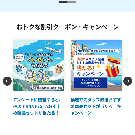
おトクな割引クーポン・キャンペーン
払に
アンケートに回答すると、
抽選でスタッフ厳選おすす
ソ
抽選でANA FESTAおすす
め商品セットが当たる！キ
員様
め商品セットが当たる！
ャンペーン
使