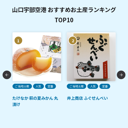
山口宇部空港 おすすめお土産ランキング
TOP10
1
2
ご当地土産
人気
定番
ご当地土産
人気
定番
ご
たけなか 萩の夏みかん 丸
井上商店 ふぐせんべい
あ
漬け
卵