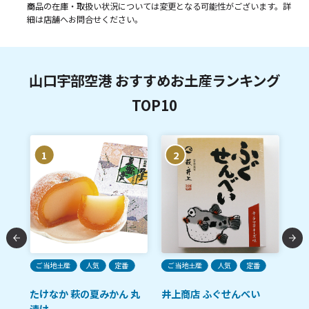
商品の在庫・取扱い状況については変更となる可能性がございます。詳
細は店舗へお問合せください。
山口宇部空港 おすすめお土産ランキング
TOP10
1
2
ご当地土産
人気
定番
ご当地土産
人気
定番
ご
たけなか 萩の夏みかん 丸
井上商店 ふぐせんべい
あ
漬け
卵