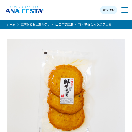
企業情報
メニュー
ホーム
空港からお土産を探す
山口宇部空港
市村蒲鉾 はも入り天ぷら