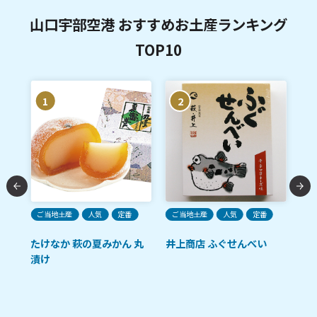
山口宇部空港 おすすめお土産ランキング
TOP10
1
2
ご当地土産
人気
定番
ご当地土産
人気
定番
ご
たけなか 萩の夏みかん 丸
井上商店 ふぐせんべい
あ
漬け
卵