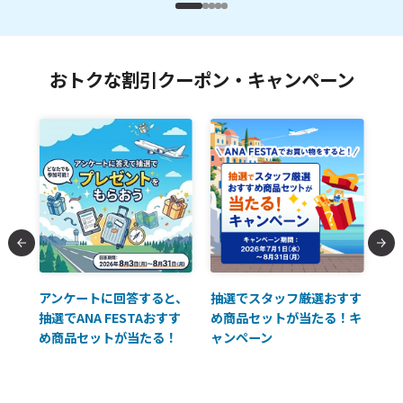
おトクな割引クーポン・キャンペーン
払に
アンケートに回答すると、
抽選でスタッフ厳選おすす
ソ
抽選でANA FESTAおすす
め商品セットが当たる！キ
員様
め商品セットが当たる！
ャンペーン
使