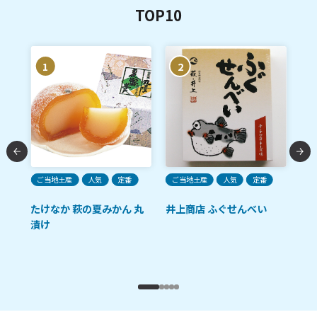
TOP10
1
2
ご当地土産
人気
定番
ご当地土産
人気
定番
ご
たけなか 萩の夏みかん 丸
井上商店 ふぐせんべい
あ
漬け
卵