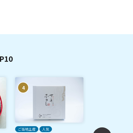
10
4
5
ご当地土産
人気