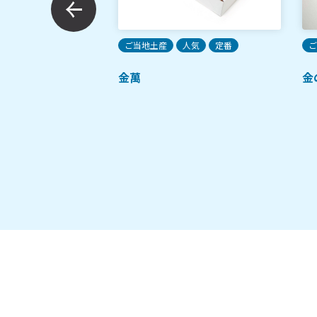
クッキー チョコ＆
ョコ
ご当地土産
人気
定番
ご
金萬
金