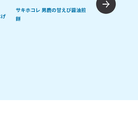
サキホコレ 男鹿の甘えび醤油煎
はげ
餅
ご当地土産
人気
パンプキンパイ