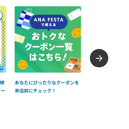
様
あなたにぴったりなクーポンを
【ANAマイレージ
クー
来店前にチェック！
に掲載中！】ANA 
買い物に使えるク
介！