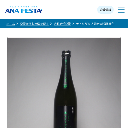
企業情報
メニュー
ホーム
空港からお土産を探す
大館能代空港
チトセザカリ 純米大吟醸 緑色