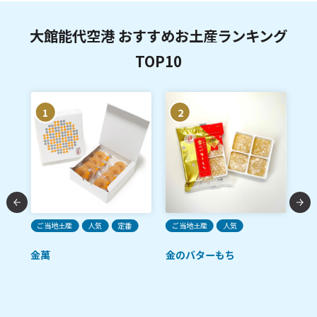
大館能代空港 おすすめお土産ランキング
TOP10
1
2
ご
チ
か
ご当地土産
人気
定番
ご当地土産
人気
ま
金萬
金のバターもち