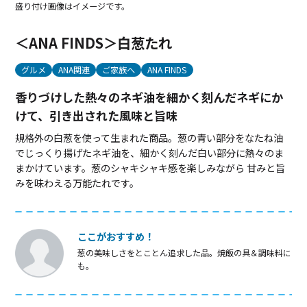
盛り付け画像はイメージです。
＜ANA FINDS＞白葱たれ
グルメ
ANA関連
ご家族へ
ANA FINDS
香りづけした熱々のネギ油を細かく刻んだネギにか
けて、引き出された風味と旨味
規格外の白葱を使って生まれた商品。葱の青い部分をなたね油
でじっくり揚げたネギ油を、細かく刻んだ白い部分に熱々のま
まかけています。葱のシャキシャキ感を楽しみながら 甘みと旨
みを味わえる万能たれです。
ここがおすすめ！
葱の美味しさをとことん追求した品。焼飯の具＆調味料に
も。