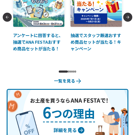
払に
アンケートに回答すると、
抽選でスタッフ厳選おすす
ソ
抽選でANA FESTAおすす
め商品セットが当たる！キ
員様
め商品セットが当たる！
ャンペーン
使
一覧を見る