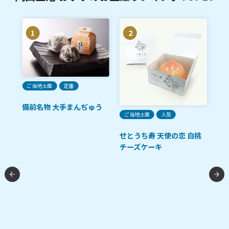
1
2
ご当地土産
定番
備前名物 大手まんぢゅう
ご当地土産
人気
ご
クッ
せとうち寿 天使の恋 白桃
廣
チーズケーキ