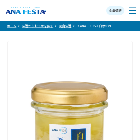
企業情報
メニュー
ホーム
空港からお土産を探す
岡山空港
＜ANA FINDS＞白葱たれ