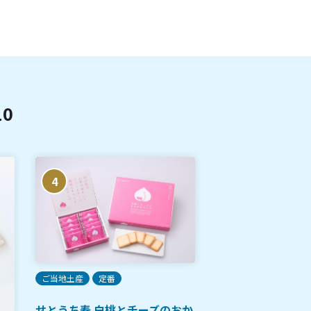
0
4
5
ご当地土産
定番
せとうち寿 白桃とチーズのおか