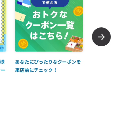
様
あなたにぴったりなクーポンを
【ANAマイレージ
クー
来店前にチェック！
に掲載中！】ANA 
買い物に使えるク
介！