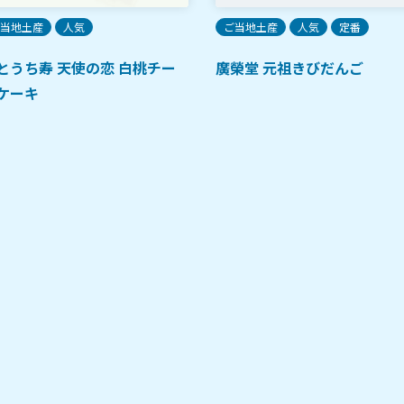
当地土産
人気
ご当地土産
人気
定番
とうち寿 天使の恋 白桃チー
廣榮堂 元祖きびだんご
ケーキ