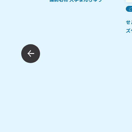
定番
ご
ジー手焼きクッキー
せ
ズ