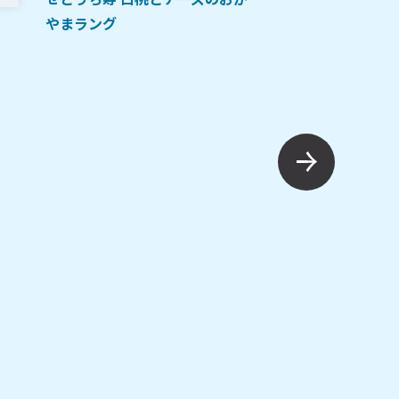
やまラング
ご当地土産
定番
岡山宝 瀬戸内えび