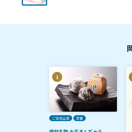
1
ご当地土産
定番
備前名物 大手まんぢゅう