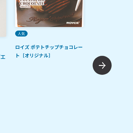
人気
ご当地土産
人気
ロイズ ポテトチップチョコレー
ト［オリジナル］
ズ工
シュガーバターサ