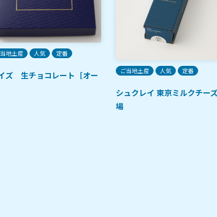
当地土産
人気
定番
ご当地土産
人気
定番
イズ 生チョコレート［オー
］
シュクレイ 東京ミルクチー
場