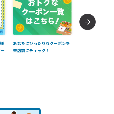
様
あなたにぴったりなクーポンを
【ANAマイレージ
クー
来店前にチェック！
に掲載中！】ANA 
買い物に使えるク
介！