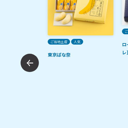
ご
人気
定番
ご当地土産
人気
ロ
レ
メルナッツ
東京ばな奈