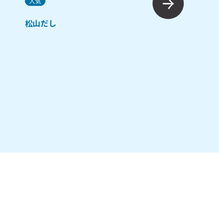
人気
炊き込みごはんの素
松山だし
し