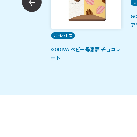
人
柚子
G
ア
ご当地土産
GODIVA ベビー母恵夢 チョコレ
ート