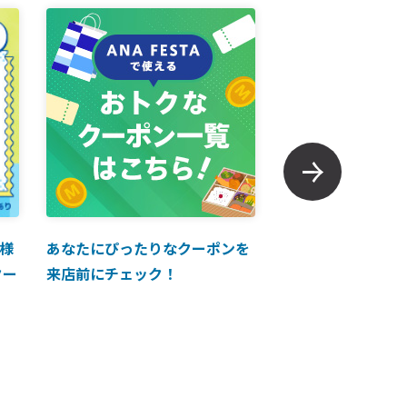
様
あなたにぴったりなクーポンを
【ANAマイレージ
クー
来店前にチェック！
に掲載中！】ANA 
買い物に使えるク
介！