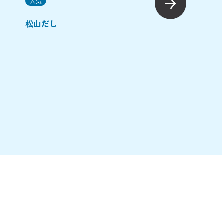
人気
炊き込みごはんの素
松山だし
し