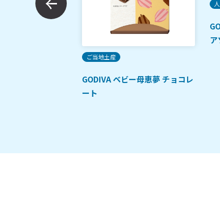
人
柚子
G
ア
ご当地土産
GODIVA ベビー母恵夢 チョコレ
ート