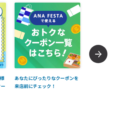
様
あなたにぴったりなクーポンを
【ANAマイレージ
クー
来店前にチェック！
に掲載中！】ANA 
買い物に使えるク
介！