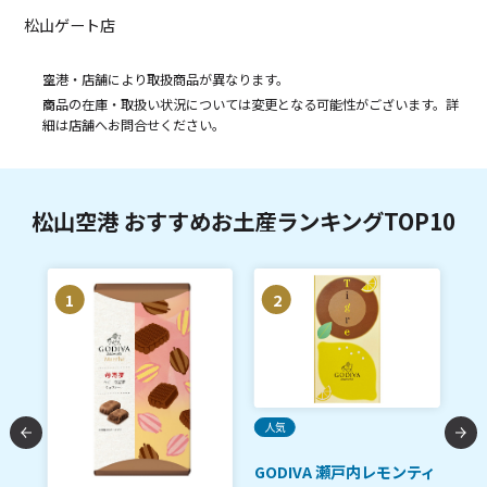
松山ゲート店
空港・店舗により取扱商品が異なります。
商品の在庫・取扱い状況については変更となる可能性がございます。詳
細は店舗へお問合せください。
松山空港 おすすめお土産ランキングTOP10
1
2
ご
人気
契
GODIVA 瀬戸内レモンティ