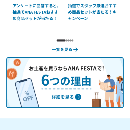
払に
アンケートに回答すると、
抽選でスタッフ厳選おすす
ソ
抽選でANA FESTAおすす
め商品セットが当たる！キ
員様
め商品セットが当たる！
ャンペーン
使
一覧を見る