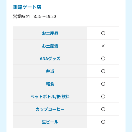
釧路ゲート店
営業時間 8:15～19:20
お土産品
〇
取り扱いあり
お土産酒
×
取り扱い無し
ANAグッズ
〇
取り扱いあり
弁当
〇
取り扱いあり
軽食
〇
取り扱いあり
ペットボトル/缶 飲料
〇
取り扱いあり
カップコーヒー
〇
取り扱いあり
生ビール
〇
取り扱いあり