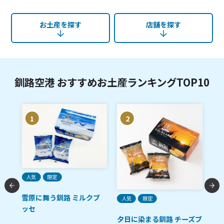
お土産を探す
店舗を探す
釧路空港 おすすめお土産ランキングTOP10
1
2
ご
人気
限定
た
雪原に舞う釧路 ミルクブ
人気
限定
鮭
ット
ッセ
メロ
夕日に染まる釧路 チーズブ