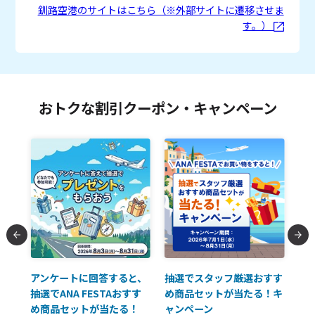
釧路空港のサイトはこちら（※外部サイトに遷移させま
す。）
おトクな割引クーポン・キャンペーン
払に
アンケートに回答すると、
抽選でスタッフ厳選おすす
ソ
抽選でANA FESTAおすす
め商品セットが当たる！キ
員様
め商品セットが当たる！
ャンペーン
使