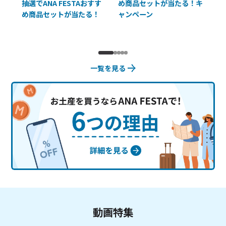
抽選でANA FESTAおすす
め商品セットが当たる！キ
員様
め商品セットが当たる！
ャンペーン
使
一覧を見る
動画特集