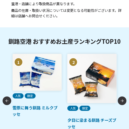
空港・店舗により取扱商品が異なります。
商品の在庫・取扱い状況については変更となる可能性がございます。詳
細は店舗へお問合せください。
釧路空港 おすすめお土産ランキングTOP10
1
2
ご
人気
限定
た
雪原に舞う釧路 ミルクブ
人気
限定
鮭
ット
ッセ
メロ
夕日に染まる釧路 チーズブ
ッセ