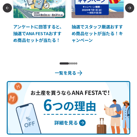
払に
アンケートに回答すると、
抽選でスタッフ厳選おすす
ソ
抽選でANA FESTAおすす
め商品セットが当たる！キ
員様
め商品セットが当たる！
ャンペーン
使
一覧を見る