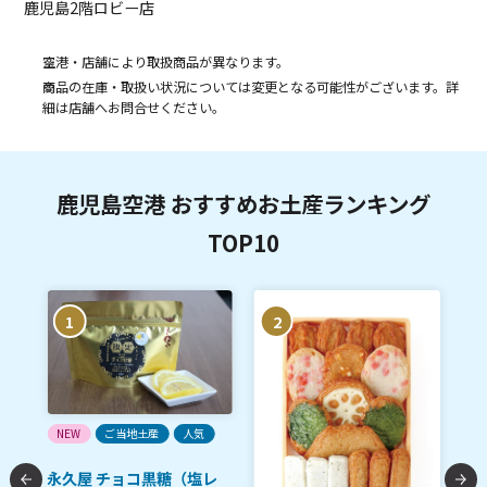
鹿児島2階ロビー店
空港・店舗により取扱商品が異なります。
商品の在庫・取扱い状況については変更となる可能性がございます。詳
細は店舗へお問合せください。
鹿児島空港 おすすめお土産ランキング
TOP10
1
2
ご
NEW
ご当地土産
人気
南
永久屋 チョコ黒糖（塩レ
黒豚