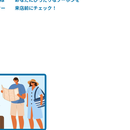
クー
来店前にチェック！
に掲載中！】ANA 
買い物に使えるク
介！