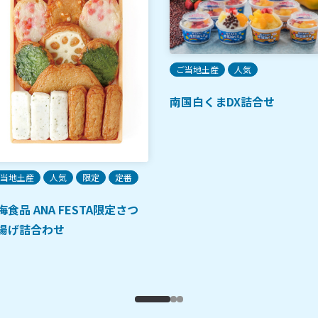
ご当地土産
人気
南国白くまDX詰合せ
当地土産
人気
限定
定番
海食品 ANA FESTA限定さつ
揚げ詰合わせ