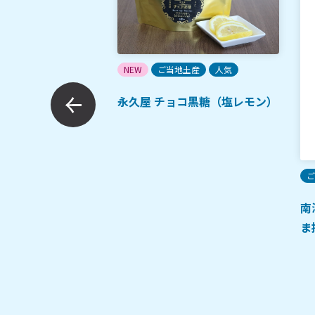
NEW
ご当地土産
人気
永久屋 チョコ黒糖（塩レモン）
黒毛和牛・黒豚焼肉
ご
南
ま