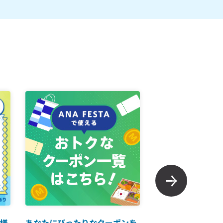
様
あなたにぴったりなクーポンを
【ANAマイレージ