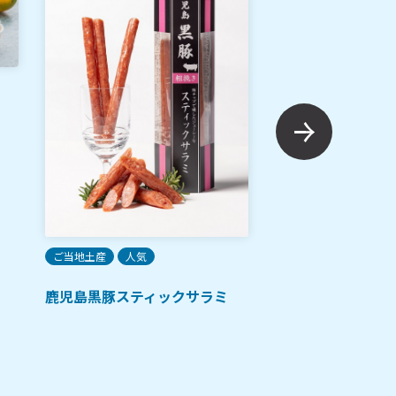
ご当地土産
人気
山福製菓 白くま親
チョコ
ご当地土産
人気
鹿児島黒豚スティックサラミ