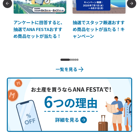
払に
アンケートに回答すると、
抽選でスタッフ厳選おすす
ソ
抽選でANA FESTAおすす
め商品セットが当たる！キ
員様
め商品セットが当たる！
ャンペーン
使
一覧を見る