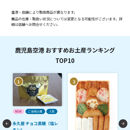
空港・店舗により取扱商品が異なります。
商品の在庫・取扱い状況については変更となる可能性がございます。詳
細は店舗へお問合せください。
鹿児島空港 おすすめお土産ランキング
TOP10
1
2
ご
NEW
ご当地土産
人気
南
永久屋 チョコ黒糖（塩レ
黒豚
モン）