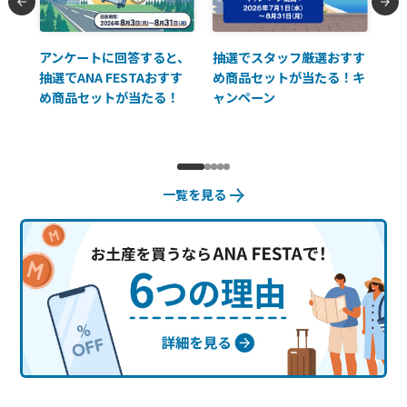
払に
アンケートに回答すると、
抽選でスタッフ厳選おすす
ソ
抽選でANA FESTAおすす
め商品セットが当たる！キ
員様
め商品セットが当たる！
ャンペーン
使
一覧を見る