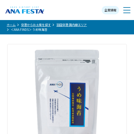
企業情報
メニュー
ホーム
空港からお土産を探す
羽田空港 国内線エリア
＜ANA FINDS＞ うめ味海苔