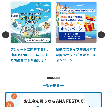
払に
アンケートに回答すると、
抽選でスタッフ厳選おすす
ソ
抽選でANA FESTAおすす
め商品セットが当たる！キ
員様
め商品セットが当たる！
ャンペーン
使
一覧を見る