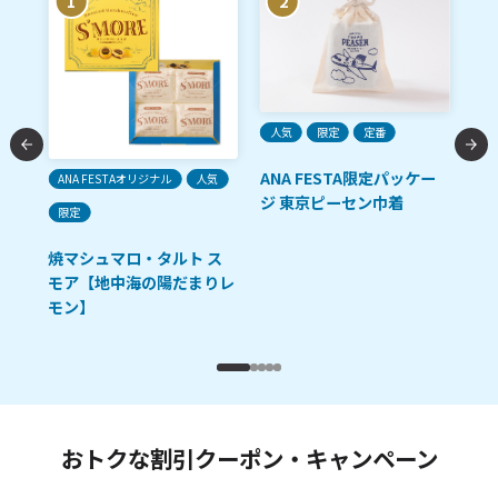
1
2
人気
限定
定番
ANA FESTA限定パッケー
ANA FESTAオリジナル
人気
ご
ジ 東京ピーセン巾着
限定
「R
油
焼マシュマロ・タルト ス
モア【地中海の陽だまりレ
モン】
おトクな割引クーポン・キャンペーン