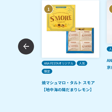
1
人
人気
定番
A
ANA FESTAオリジナル
人気
京
限定
焼マシュマロ・タルト スモア
【地中海の陽だまりレモン】