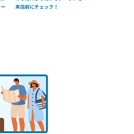
クー
来店前にチェック！
に掲載中！】ANA 
買い物に使えるク
介！