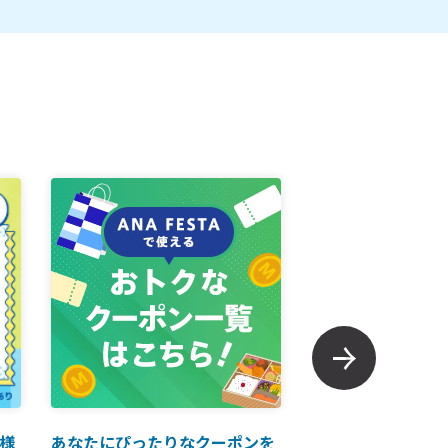
様
あなたにぴったりなクーポンを
【ANAマイレージ