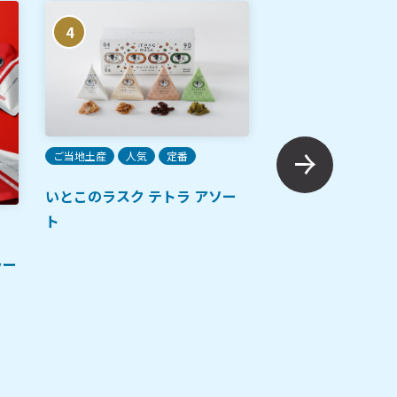
4
5
ご当地土産
人気
定番
いとこのラスク テトラ アソー
ト
人気
ラー
メルズキャラメル
Melmel