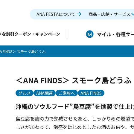
ANA FESTAについて
商品・店舗・サービス
マイル・各種サ
クな割引クーポン・キャンペーン
A FINDS＞ スモーク島どうふ
＜ANA FINDS＞ スモーク島どうふ
グルメ
ANA関連
ご家族へ
ANA FINDS
沖縄のソウルフード”島豆腐”を燻製で仕上
島豆腐を麹の力で熟成させたあと、しっかりめの燻製
しさが加わって、泡盛をはじめとしたお酒のお供や、