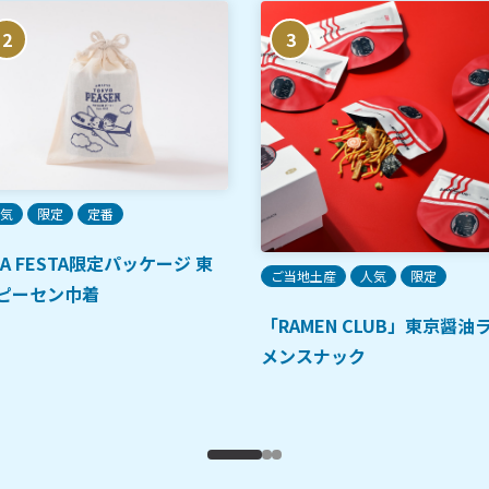
2
3
気
限定
定番
NA FESTA限定パッケージ 東
ご当地土産
人気
限定
ピーセン巾着
「RAMEN CLUB」東京醤油
メンスナック