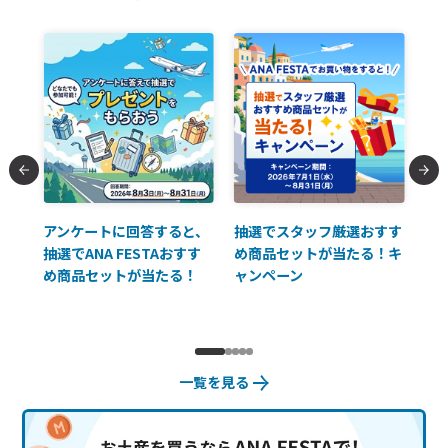
払に
アンケートに回答すると、
抽選でスタッフ厳選おすす
ソ
抽選でANA FESTAおすす
め商品セットが当たる！キ
員様
め商品セットが当たる！
ャンペーン
使
一覧を見る