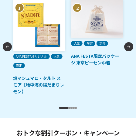
1
2
人気
限定
定番
ANA FESTA限定パッケー
ANA FESTAオリジナル
人気
ご
ジ 東京ピーセン巾着
限定
「R
油
焼マシュマロ・タルト ス
モア【地中海の陽だまりレ
モン】
おトクな割引クーポン・キャンペーン