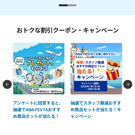
おトクな割引クーポン・キャンペーン
払に
アンケートに回答すると、
抽選でスタッフ厳選おすす
ソ
抽選でANA FESTAおすす
め商品セットが当たる！キ
員様
め商品セットが当たる！
ャンペーン
使