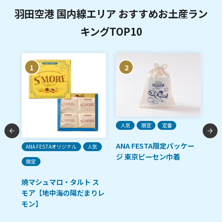
羽田空港 国内線エリア おすすめお土産ラン
キングTOP10
1
2
人気
限定
定番
ANA FESTA限定パッケー
ANA FESTAオリジナル
人気
ご
ジ 東京ピーセン巾着
限定
「R
油
焼マシュマロ・タルト ス
モア【地中海の陽だまりレ
モン】