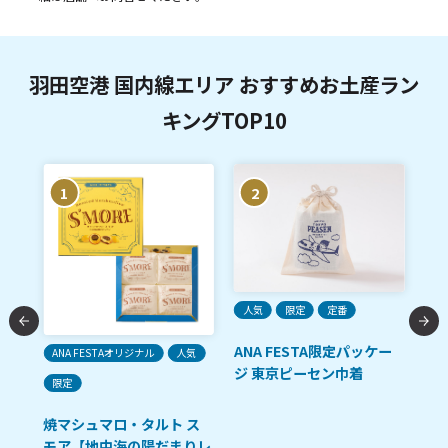
羽田空港 国内線エリア おすすめお土産ラン
キングTOP10
1
2
人気
限定
定番
ANA FESTA限定パッケー
ANA FESTAオリジナル
人気
ご
ジ 東京ピーセン巾着
限定
「R
油
焼マシュマロ・タルト ス
モア【地中海の陽だまりレ