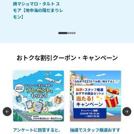
油
焼マシュマロ・タルト ス
モア【地中海の陽だまりレ
モン】
おトクな割引クーポン・キャンペーン
払に
アンケートに回答すると、
抽選でスタッフ厳選おすす
ソ