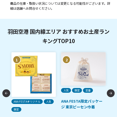
商品の在庫・取扱い状況については変更となる可能性がございます。詳
細は店舗へお問合せください。
羽田空港 国内線エリア おすすめお土産ラン
キングTOP10
1
2
人気
限定
定番
ANA FESTA限定パッケー
ANA FESTAオリジナル
人気
ご
ジ 東京ピーセン巾着
限定
「R