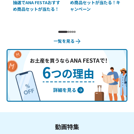
抽選でANA FESTAおすす
め商品セットが当たる！キ
員様
め商品セットが当たる！
ャンペーン
使
一覧を見る
動画特集