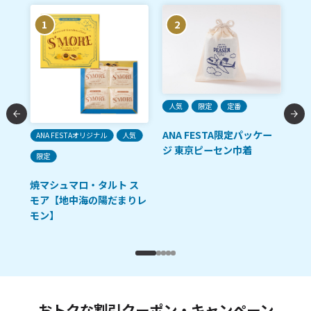
1
2
人気
限定
定番
ANA FESTA限定パッケー
ANA FESTAオリジナル
人気
ご
ジ 東京ピーセン巾着
限定
「R
油
焼マシュマロ・タルト ス
モア【地中海の陽だまりレ
モン】
おトクな割引クーポン・キャンペーン