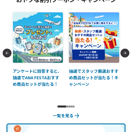
払に
アンケートに回答すると、
抽選でスタッフ厳選おすす
ソ
抽選でANA FESTAおすす
め商品セットが当たる！キ
員様
め商品セットが当たる！
ャンペーン
使
一覧を見る