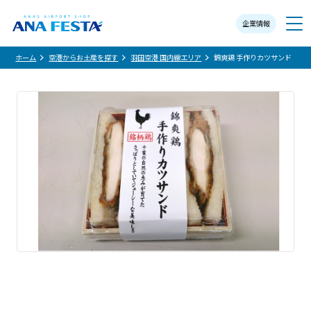
企業情報
メニュー
ホーム
空港からお土産を探す
羽田空港 国内線エリア
錦爽鶏 手作りカツサンド