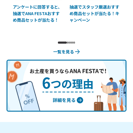
払に
アンケートに回答すると、
抽選でスタッフ厳選おすす
ソ
抽選でANA FESTAおすす
め商品セットが当たる！キ
員様
め商品セットが当たる！
ャンペーン
使
一覧を見る