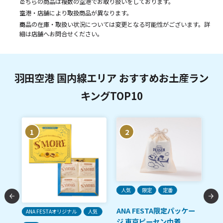
こちらの商品は複数の空港でお取り扱いをしております。
空港・店舗により取扱商品が異なります。
商品の在庫・取扱い状況については変更となる可能性がございます。詳
細は店舗へお問合せください。
羽田空港 国内線エリア おすすめお土産ラン
キングTOP10
1
2
人気
限定
定番
ANA FESTA限定パッケー
ANA FESTAオリジナル
人気
ご
ジ 東京ピーセン巾着