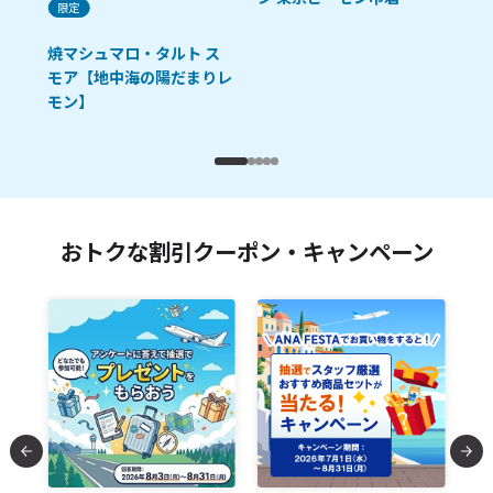
限定
「R
油
焼マシュマロ・タルト ス
モア【地中海の陽だまりレ
モン】
おトクな割引クーポン・キャンペーン