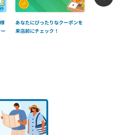
様
あなたにぴったりなクーポンを
【ANAマイレージ
クー
来店前にチェック！
に掲載中！】ANA 
買い物に使えるク
介！