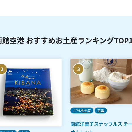
函館空港 おすすめお土産ランキングTOP1
2
3
ご当地土産
定番
函館洋菓子スナッフルス チ
オムレット