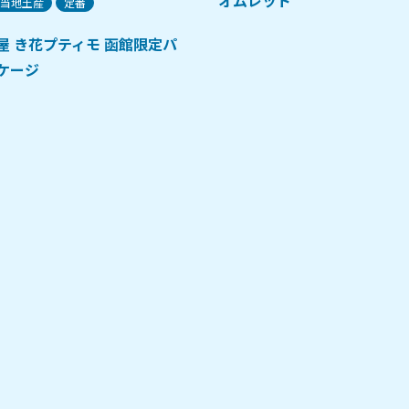
当地土産
定番
屋 き花プティモ 函館限定パ
ケージ