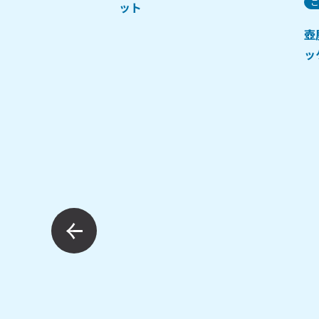
ご
ット
壺
ッ