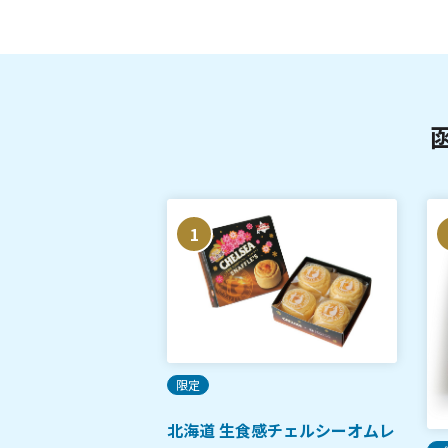
1
限定
北海道 生食感チェルシーオムレ
メン