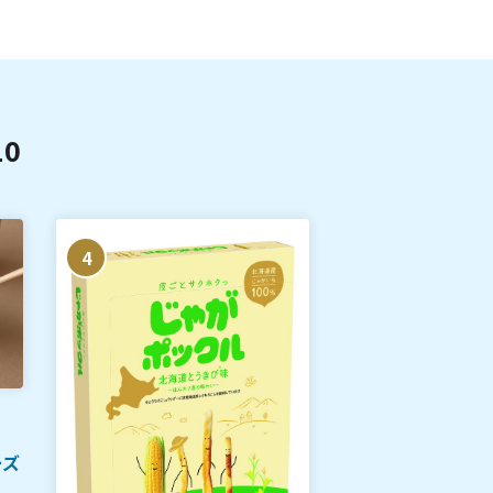
0
4
5
ーズ