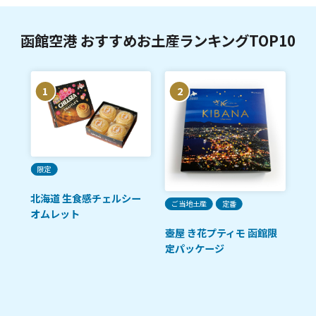
函館空港 おすすめお土産ランキングTOP10
1
2
ご
限定
函
北海道 生食感チェルシー
ご当地土産
定番
チ
オムレット
壺屋 き花プティモ 函館限
定パッケージ