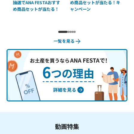
抽選でANA FESTAおすす
め商品セットが当たる！キ
員様
め商品セットが当たる！
ャンペーン
使
一覧を見る
動画特集