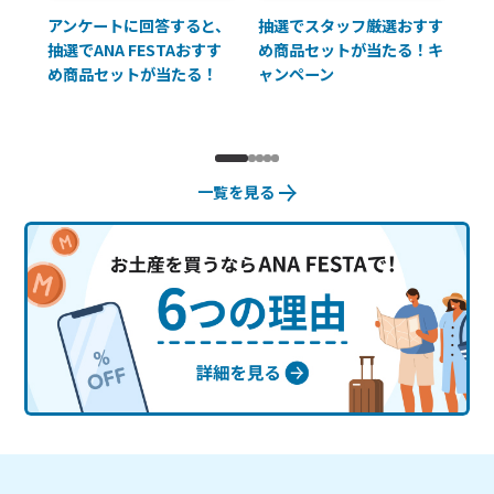
払に
アンケートに回答すると、
抽選でスタッフ厳選おすす
ソ
抽選でANA FESTAおすす
め商品セットが当たる！キ
員様
め商品セットが当たる！
ャンペーン
使
一覧を見る