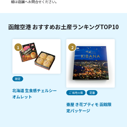
細は店舗へお問合せください。
函館空港 おすすめお土産ランキングTOP10
1
2
ご
限定
函
北海道 生食感チェルシー
ご当地土産
定番
チ
オムレット
壺屋 き花プティモ 函館限
定パッケージ