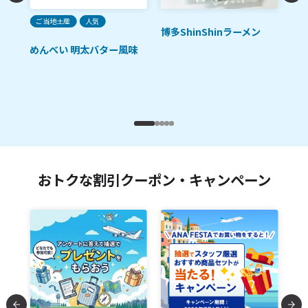
ご当地土産
人気
人
博多ShinShinラーメン
ただ
めんべい 明太バター風味
福
おトクな割引クーポン・キャンペーン