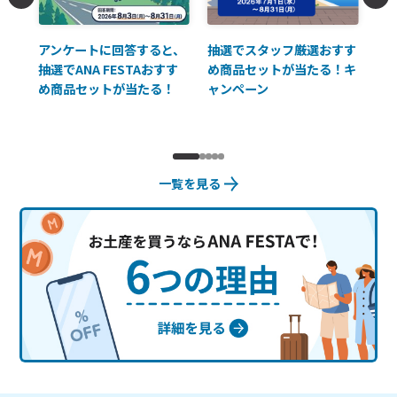
払に
アンケートに回答すると、
抽選でスタッフ厳選おすす
ソ
抽選でANA FESTAおすす
め商品セットが当たる！キ
員様
め商品セットが当たる！
ャンペーン
使
一覧を見る