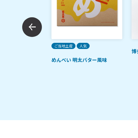
人気
ご当地土産
人気
博
スープをいただく水
めんべい 明太バター風味