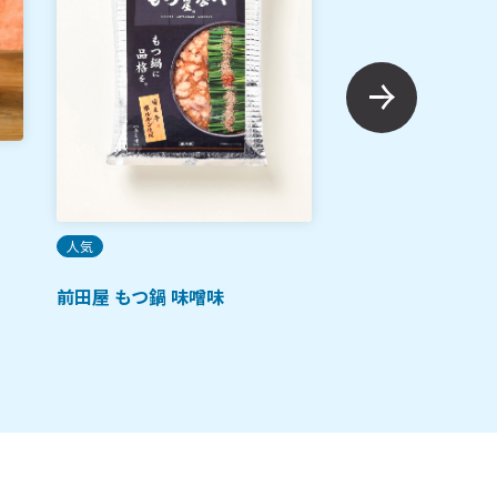
ご当地土産
蒼の生鯖
人気
前田屋 もつ鍋 味噌味