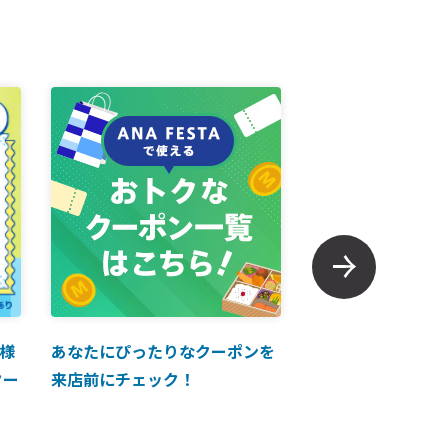
様
あなたにぴったりなクーポンを
【ANAマイレージ
クー
来店前にチェック！
に掲載中！】ANA 
買い物に使えるク
介！