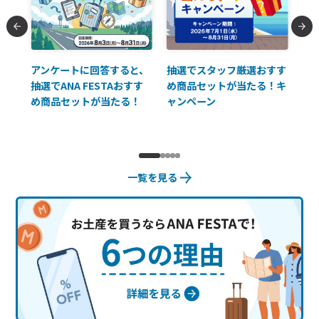
払に
アンケートに回答すると、
抽選でスタッフ厳選おすす
ソ
抽選でANA FESTAおすす
め商品セットが当たる！キ
員様
め商品セットが当たる！
ャンペーン
使
一覧を見る