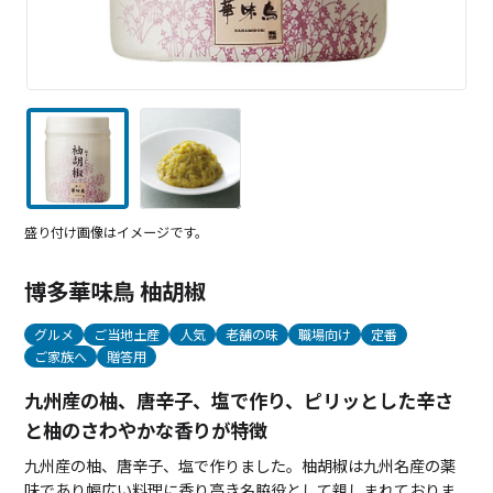
盛り付け画像はイメージです。
博多華味鳥 柚胡椒
グルメ
ご当地土産
人気
老舗の味
職場向け
定番
ご家族へ
贈答用
九州産の柚、唐辛子、塩で作り、ピリッとした辛さ
と柚のさわやかな香りが特徴
九州産の柚、唐辛子、塩で作りました。柚胡椒は九州名産の薬
味であり幅広い料理に香り高き名脇役として親しまれておりま