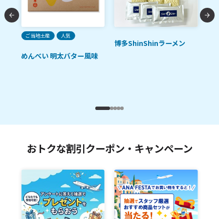
ご当地土産
人気
人
博多ShinShinラーメン
ただ
めんべい 明太バター風味
福
おトクな割引クーポン・キャンペーン