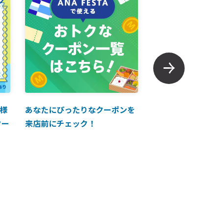
様
あなたにぴったりなクーポンを
【ANAマイレージ
クー
来店前にチェック！
に掲載中！】ANA 
買い物に使えるク
介！