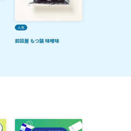
ご当地土産
蒼の生鯖
人気
前田屋 もつ鍋 味噌味