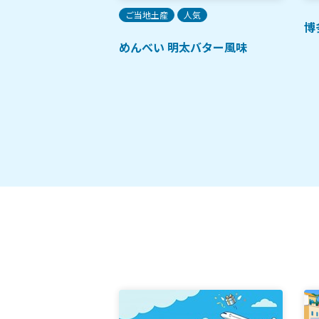
人気
ご当地土産
人気
博
スープをいただく水
めんべい 明太バター風味