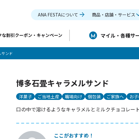
ANA FESTAについて
商品・店舗・サービス
マイル・各種サ
クな割引クーポン・キャンペーン
ルサンド
博多石畳キャラメルサンド
洋菓子
ご当地土産
職場向け
個包装
ご家族へ
お子
口の中で溶けるようなキャラメルとミルクチョコレー
ここがおすすめ！