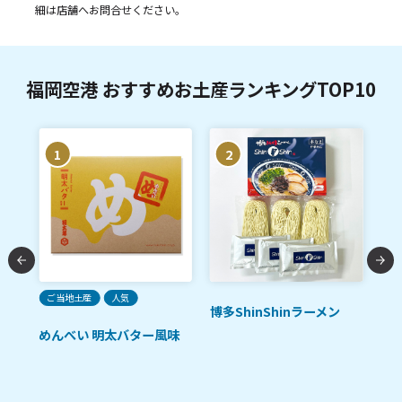
細は店舗へお問合せください。
福岡空港 おすすめお土産ランキングTOP10
1
2
ご当地土産
人気
人
博多ShinShinラーメン
ただ
めんべい 明太バター風味
福