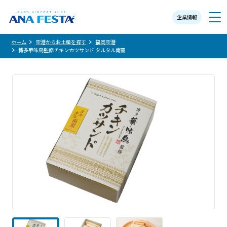
企業情報
メニュー
ホーム
空港からお土産を探す
福岡空港
博多華味鳥監修チキンカツサンド タルタル南蛮