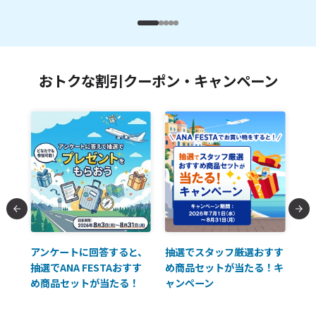
おトクな割引クーポン・キャンペーン
払に
アンケートに回答すると、
抽選でスタッフ厳選おすす
ソ
抽選でANA FESTAおすす
め商品セットが当たる！キ
員様
め商品セットが当たる！
ャンペーン
使