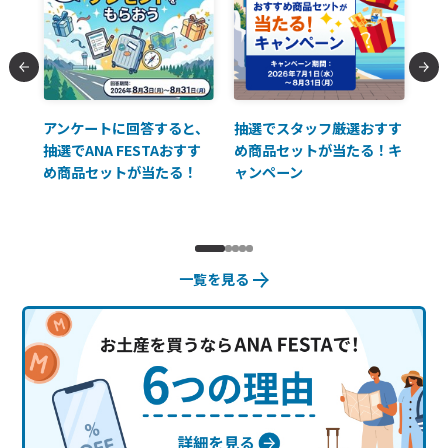
払に
アンケートに回答すると、
抽選でスタッフ厳選おすす
ソ
抽選でANA FESTAおすす
め商品セットが当たる！キ
員様
め商品セットが当たる！
ャンペーン
使
一覧を見る