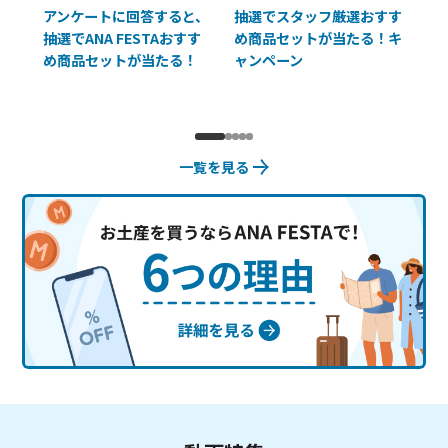
払に
アンケートに回答すると、
抽選でスタッフ厳選おすす
ソ
抽選でANA FESTAおすす
め商品セットが当たる！キ
員様
め商品セットが当たる！
ャンペーン
使
一覧を見る