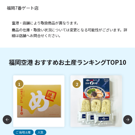
福岡7番ゲート店
空港・店舗により取扱商品が異なります。
商品の在庫・取扱い状況については変更となる可能性がございます。詳
細は店舗へお問合せください。
福岡空港 おすすめお土産ランキングTOP10
1
2
ご当地土産
人気
人