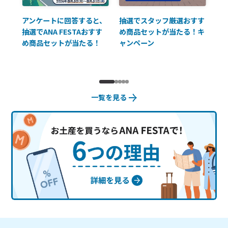
払に
アンケートに回答すると、
抽選でスタッフ厳選おすす
ソ
抽選でANA FESTAおすす
め商品セットが当たる！キ
員様
め商品セットが当たる！
ャンペーン
使
一覧を見る