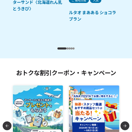
ご当地土産
人気
ー
ターサンド〈北海道れん乳
とうきび〉
ルタオ まあある ショコラ
ブラン
おトクな割引クーポン・キャンペーン