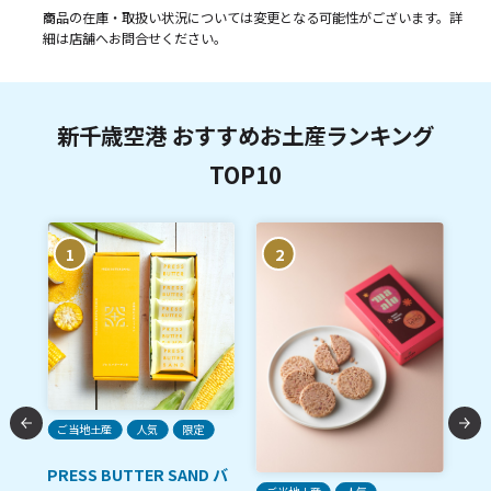
商品の在庫・取扱い状況については変更となる可能性がございます。詳
細は店舗へお問合せください。
新千歳空港 おすすめお土産ランキング
TOP10
1
2
A
限
ご当地土産
人気
限定
函
レ
PRESS BUTTER SAND バ