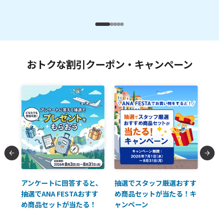
おトクな割引クーポン・キャンペーン
払に
アンケートに回答すると、
抽選でスタッフ厳選おすす
ソ
抽選でANA FESTAおすす
め商品セットが当たる！キ
員様
め商品セットが当たる！
ャンペーン
使