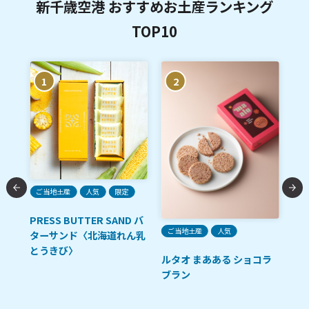
新千歳空港 おすすめお土産ランキング
TOP10
1
2
A
限
ご当地土産
人気
限定
函
レ
PRESS BUTTER SAND バ
ご当地土産
人気
ー
ターサンド〈北海道れん乳
とうきび〉
ルタオ まあある ショコラ
ブラン