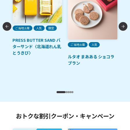
A
限
ご当地土産
人気
限定
函
レ
PRESS BUTTER SAND バ
ご当地土産
人気
ー
ターサンド〈北海道れん乳
とうきび〉
ルタオ まあある ショコラ
ブラン
おトクな割引クーポン・キャンペーン