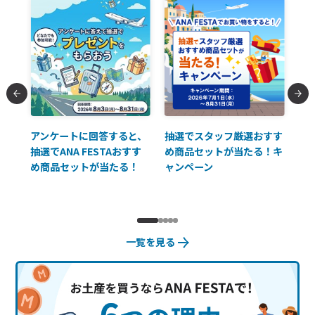
払に
アンケートに回答すると、
抽選でスタッフ厳選おすす
ソ
抽選でANA FESTAおすす
め商品セットが当たる！キ
員様
め商品セットが当たる！
ャンペーン
使
一覧を見る