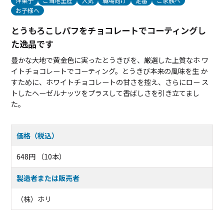
洋菓子
ご当地土産
人気
職場向け
定番
ご家族へ
お子様へ
とうもろこしパフをチョコレートでコーティングし
た逸品です
豊かな大地で黄金色に実ったとうきびを、厳選した上質なホ ワ
イトチョコレートでコーティング。とうきび本来の風味を生 か
すために、ホワイトチョコレートの甘さを控え、さらにロー ス
トしたヘーゼルナッツをプラスして香ばしさを引き立てまし
た。
価格（税込）
648円 （10本）
製造者または販売者
（株）ホリ