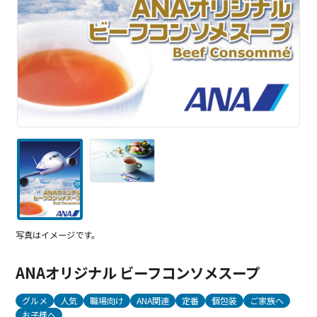
写真はイメージです。
ANAオリジナル ビーフコンソメスープ
グルメ
人気
職場向け
ANA関連
定番
個包装
ご家族へ
お子様へ