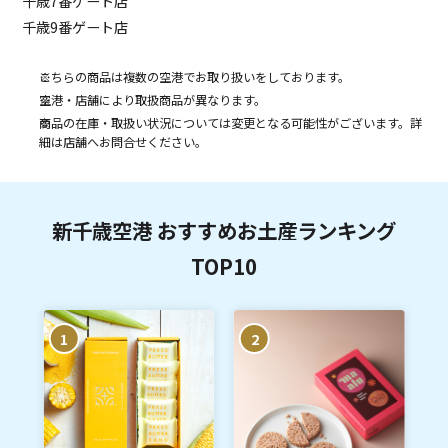
千歳7番ゲート店
千歳9番ゲート店
こちらの商品は複数の空港でお取り扱いをしております。
空港・店舗により取扱商品が異なります。
商品の在庫・取扱い状況については変更となる可能性がございます。詳
細は店舗へお問合せください。
新千歳空港 おすすめお土産ランキング
TOP10
1
2
A