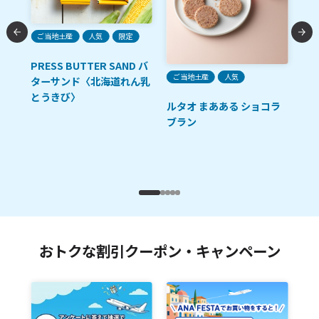
限
ご当地土産
人気
限定
函
レ
PRESS BUTTER SAND バ
ご当地土産
人気
ー
ターサンド〈北海道れん乳
とうきび〉
ルタオ まあある ショコラ
ブラン
おトクな割引クーポン・キャンペーン