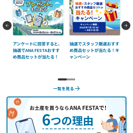
払に
アンケートに回答すると、
抽選でスタッフ厳選おすす
ソ
抽選でANA FESTAおすす
め商品セットが当たる！キ
員様
め商品セットが当たる！
ャンペーン
使
一覧を見る