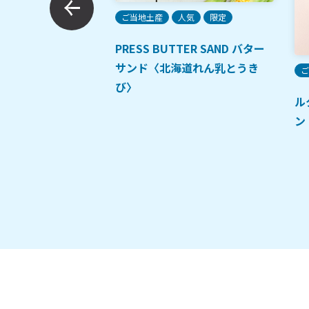
ご当地土産
人気
限定
PRESS BUTTER SAND バター
サンド〈北海道れん乳とうき
ご
び〉
ル
ン
荒ほぐし