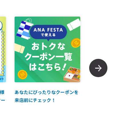
様
あなたにぴったりなクーポンを
【ANAマイレージ
クー
来店前にチェック！
に掲載中！】ANA 
買い物に使えるク
介！