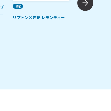
限定
アチ
ご当地土産
人気
ー
リプトン×き花 レモンティー
GARAKU HOKKAI
AIRPORTS SELEC