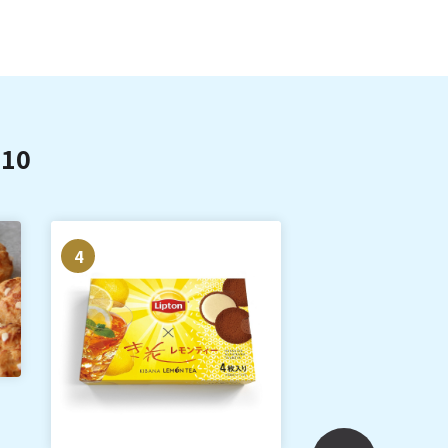
10
4
5