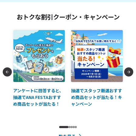
おトクな割引クーポン・キャンペーン
払に
アンケートに回答すると、
抽選でスタッフ厳選おすす
ソ
抽選でANA FESTAおすす
め商品セットが当たる！キ
員様
め商品セットが当たる！
ャンペーン
使