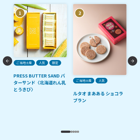
1
2
A
限
ご当地土産
人気
限定
函
レ
PRESS BUTTER SAND バ
ご当地土産
人気
ー
ターサンド〈北海道れん乳
とうきび〉
ルタオ まあある ショコラ
ブラン