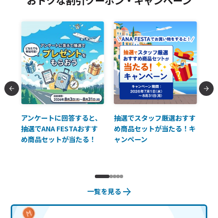
払に
アンケートに回答すると、
抽選でスタッフ厳選おすす
ソ
抽選でANA FESTAおすす
め商品セットが当たる！キ
員様
め商品セットが当たる！
ャンペーン
使
一覧を見る