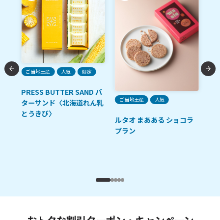
A
限
ご当地土産
人気
限定
函
レ
PRESS BUTTER SAND バ
ご当地土産
人気
ー
ターサンド〈北海道れん乳
とうきび〉
ルタオ まあある ショコラ
ブラン
おトクな割引クーポン・キャンペーン