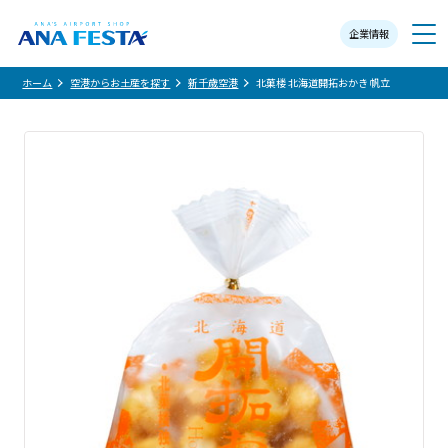
企業情報
メニュー
ホーム
空港からお土産を探す
新千歳空港
北菓楼 北海道開拓おかき 帆立