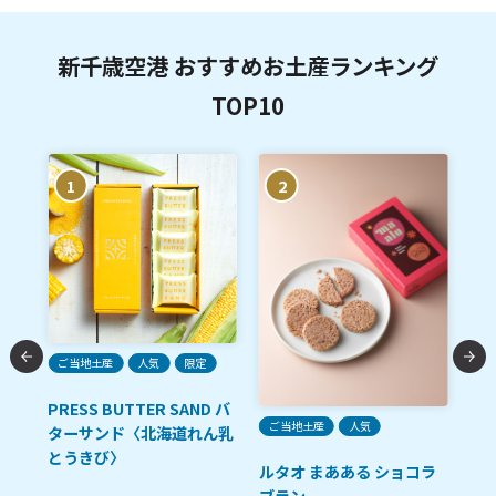
新千歳空港 おすすめお土産ランキング
TOP10
1
2
A
限
ご当地土産
人気
限定
函
レ
PRESS BUTTER SAND バ
ご当地土産
人気
ー
ターサンド〈北海道れん乳
とうきび〉
ルタオ まあある ショコラ
ブラン