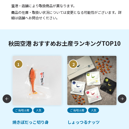
空港・店舗により取扱商品が異なります。
商品の在庫・取扱い状況については変更となる可能性がございます。詳
細は店舗へお問合せください。
秋田空港 おすすめお土産ランキングTOP10
1
2
装8
ご当地土産
人気
ご当地土産
人気
ご
焼きぼだっこ切り身
しょっつるナッツ
超